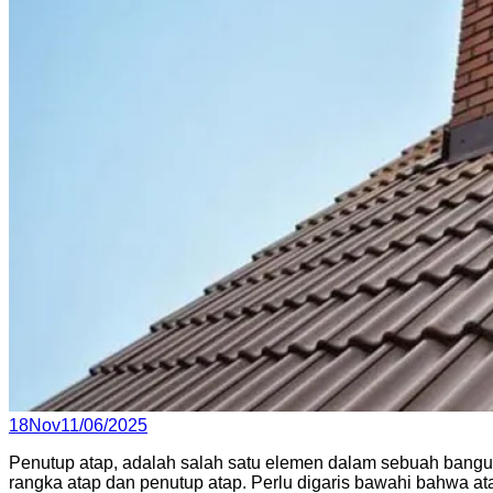
Posted
18
Nov
11/06/2025
on
Penutup atap, adalah salah satu elemen dalam sebuah banguna
rangka atap dan penutup atap. Perlu digaris bawahi bahwa at