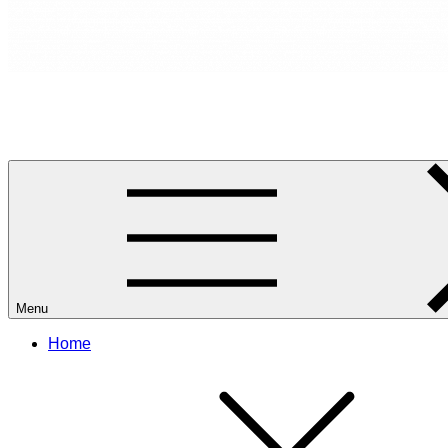
RANCANG REKA RUANG
Rancang dan Reka Ruang Impian Anda Bersama Kami.
Menu
Home