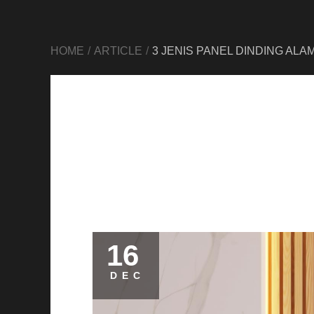
HOME
ARTICLE
3 JENIS PANEL DINDING A
16
DEC