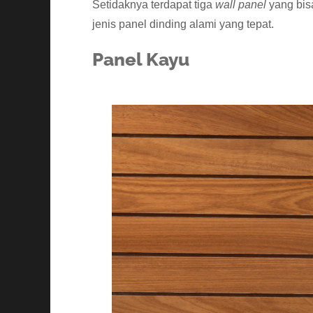
Setidaknya terdapat tiga
wall panel
yang bis
jenis panel dinding alami yang tepat.
Panel Kayu