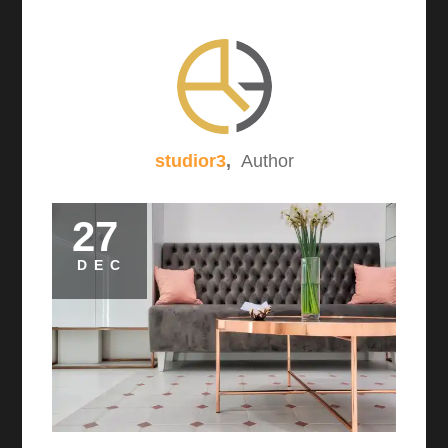
studior3
,
Author
27
DEC