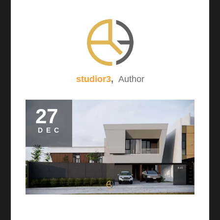
studior3
,
Author
27
DEC