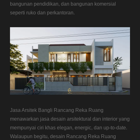
bangunan pendidikan, dan bangunan komersial
seperti ruko dan perkantoran.
Jasa Arsitek Bangli Rancang Reka Ruang
menawarkan jasa desain arsitektural dan interior yang
mempunyai ciri khas elegan, energic, dan up-to-date.
Walaupun begitu, desain Rancang Reka Ruang