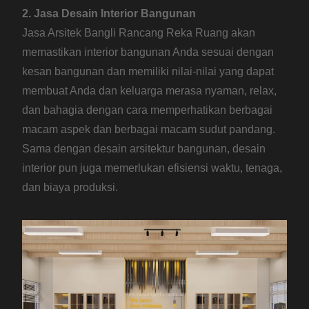
2. Jasa Desain Interior Bangunan
Jasa Arsitek Bangli Rancang Reka Ruang akan
memastikan interior bangunan Anda sesuai dengan
kesan bangunan dan memiliki nilai-nilai yang dapat
membuat Anda dan keluarga merasa nyaman, relax,
dan bahagia dengan cara memperhatikan berbagai
macam aspek dan berbagai macam sudut pandang.
Sama dengan desain arsitektur bangunan, desain
interior pun juga memerlukan efisiensi waktu, tenaga,
dan biaya produksi.