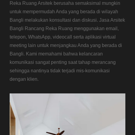
Reka Ruang Arsitek berusaha semaksimal mungkin
untuk mempermudah Anda yang berada di wilayah
Bangli melakukan konsultasi dan diskusi. Jasa Arsitek
Bangli Rancang Reka Ruang menggunakan email,
telepon, WhatsApp, videocall serta aplikasi virtual
meeting lain untuk menjangkau Anda yang berada di
Bangli. Kami memahami bahwa kelancaran
komunikasi sangat penting saat tahap merancang
sehingga nantinya tidak terjadi mis-komunikasi
dengan klien.