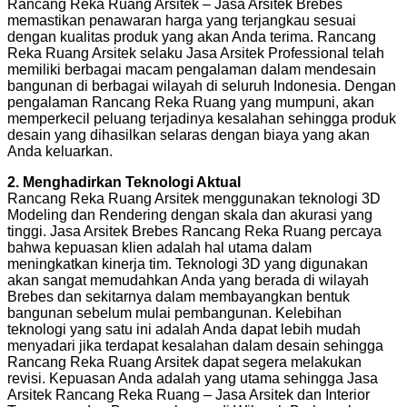
Rancang Reka Ruang Arsitek – Jasa Arsitek Brebes
memastikan penawaran harga yang terjangkau sesuai
dengan kualitas produk yang akan Anda terima. Rancang
Reka Ruang Arsitek selaku Jasa Arsitek Professional telah
memiliki berbagai macam pengalaman dalam mendesain
bangunan di berbagai wilayah di seluruh Indonesia. Dengan
pengalaman Rancang Reka Ruang yang mumpuni, akan
memperkecil peluang terjadinya kesalahan sehingga produk
desain yang dihasilkan selaras dengan biaya yang akan
Anda keluarkan.
2. Menghadirkan Teknologi Aktual
Rancang Reka Ruang Arsitek menggunakan teknologi 3D
Modeling dan Rendering dengan skala dan akurasi yang
tinggi. Jasa Arsitek Brebes Rancang Reka Ruang percaya
bahwa kepuasan klien adalah hal utama dalam
meningkatkan kinerja tim. Teknologi 3D yang digunakan
akan sangat memudahkan Anda yang berada di wilayah
Brebes dan sekitarnya dalam membayangkan bentuk
bangunan sebelum mulai pembangunan. Kelebihan
teknologi yang satu ini adalah Anda dapat lebih mudah
menyadari jika terdapat kesalahan dalam desain sehingga
Rancang Reka Ruang Arsitek dapat segera melakukan
revisi. Kepuasan Anda adalah yang utama sehingga Jasa
Arsitek Rancang Reka Ruang – Jasa Arsitek dan Interior