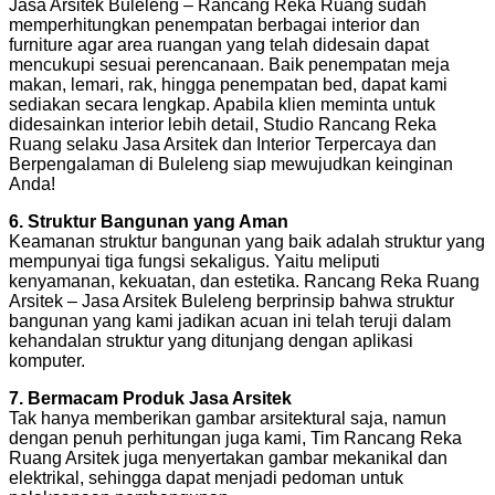
Jasa Arsitek Buleleng – Rancang Reka Ruang sudah
memperhitungkan penempatan berbagai interior dan
furniture agar area ruangan yang telah didesain dapat
mencukupi sesuai perencanaan. Baik penempatan meja
makan, lemari, rak, hingga penempatan bed, dapat kami
sediakan secara lengkap. Apabila klien meminta untuk
didesainkan interior lebih detail, Studio Rancang Reka
Ruang selaku Jasa Arsitek dan Interior Terpercaya dan
Berpengalaman di Buleleng siap mewujudkan keinginan
Anda!
6. Struktur Bangunan yang Aman
Keamanan struktur bangunan yang baik adalah struktur yang
mempunyai tiga fungsi sekaligus. Yaitu meliputi
kenyamanan, kekuatan, dan estetika. Rancang Reka Ruang
Arsitek – Jasa Arsitek Buleleng berprinsip bahwa struktur
bangunan yang kami jadikan acuan ini telah teruji dalam
kehandalan struktur yang ditunjang dengan aplikasi
komputer.
7. Bermacam Produk Jasa Arsitek
Tak hanya memberikan gambar arsitektural saja, namun
dengan penuh perhitungan juga kami, Tim Rancang Reka
Ruang Arsitek juga menyertakan gambar mekanikal dan
elektrikal, sehingga dapat menjadi pedoman untuk