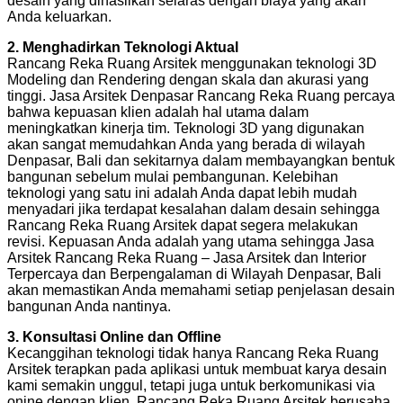
desain yang dihasilkan selaras dengan biaya yang akan
Anda keluarkan.
2. Menghadirkan Teknologi Aktual
Rancang Reka Ruang Arsitek menggunakan teknologi 3D
Modeling dan Rendering dengan skala dan akurasi yang
tinggi. Jasa Arsitek Denpasar Rancang Reka Ruang percaya
bahwa kepuasan klien adalah hal utama dalam
meningkatkan kinerja tim. Teknologi 3D yang digunakan
akan sangat memudahkan Anda yang berada di wilayah
Denpasar, Bali dan sekitarnya dalam membayangkan bentuk
bangunan sebelum mulai pembangunan. Kelebihan
teknologi yang satu ini adalah Anda dapat lebih mudah
menyadari jika terdapat kesalahan dalam desain sehingga
Rancang Reka Ruang Arsitek dapat segera melakukan
revisi. Kepuasan Anda adalah yang utama sehingga Jasa
Arsitek Rancang Reka Ruang – Jasa Arsitek dan Interior
Terpercaya dan Berpengalaman di Wilayah Denpasar, Bali
akan memastikan Anda memahami setiap penjelasan desain
bangunan Anda nantinya.
3. Konsultasi Online dan Offline
Kecanggihan teknologi tidak hanya Rancang Reka Ruang
Arsitek terapkan pada aplikasi untuk membuat karya desain
kami semakin unggul, tetapi juga untuk berkomunikasi via
onine dengan klien. Rancang Reka Ruang Arsitek berusaha