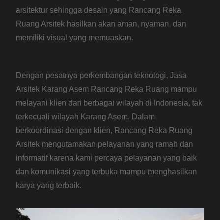
arsitektur sehingga desain yang Rancang Reka
Ruang Arsitek hasilkan akan aman, nyaman, dan
memiliki visual yang memuaskan.
Dengan pesatnya perkembangan teknologi, Jasa
Arsitek Karang Asem Rancang Reka Ruang mampu
melayani klien dari berbagai wilayah di Indonesia, tak
terkecuali wilayah Karang Asem. Dalam
berkoordinasi dengan klien, Rancang Reka Ruang
Arsitek mengutamakan pelayanan yang ramah dan
informatif karena kami percaya pelayanan yang baik
dan komunikasi yang terbuka mampu menghasilkan
karya yang terbaik.