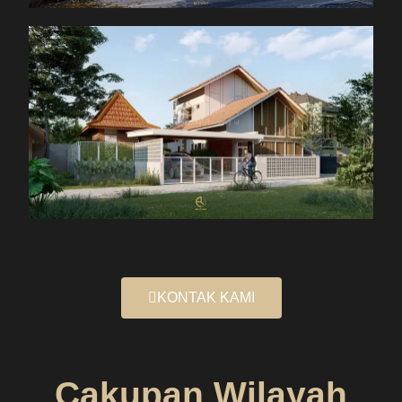
KONTAK KAMI
Cakupan Wilayah
Jasa Arsitek KEDIRI
- Rancang Reka
Ruang
Untuk cakupan Wilayah Jasa Arsitek Kediri Rancang