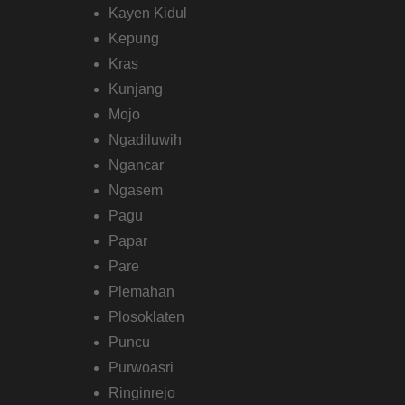
Ngasem
Pagu
Papar
Pare
Plemahan
Plosoklaten
Puncu
Purwoasri
Ringinrejo
Semen
Tarokan
Wates
Jadi tunggu apalagi? Segera miliki pengalaman
merancang dan mereka ruang bangunan impian Anda