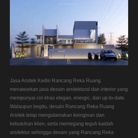
Jasa Arsitek Kediri Rancang Reka Ruang
menawarkan jasa desain arsitektural dan interior yang
mempunyai ciri khas elegan, energic, dan up-to-date.
Walaupun begitu, desain Rancang Reka Ruang
Arsitek tetap mengutamakan keinginan dan
kebutuhan klien, serta memegang teguh kaidah
arsitektur sehingga desain yang Rancang Reka