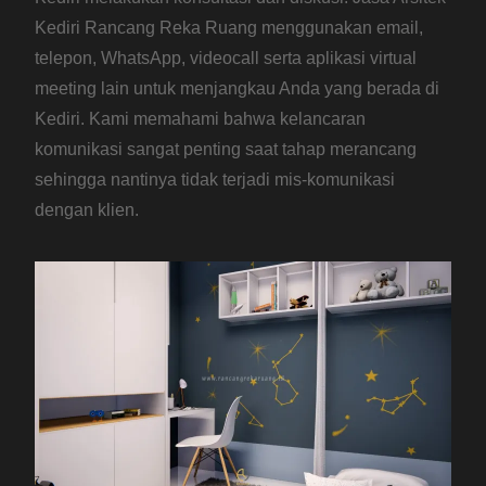
Kediri Rancang Reka Ruang menggunakan email,
telepon, WhatsApp, videocall serta aplikasi virtual
meeting lain untuk menjangkau Anda yang berada di
Kediri. Kami memahami bahwa kelancaran
komunikasi sangat penting saat tahap merancang
sehingga nantinya tidak terjadi mis-komunikasi
dengan klien.