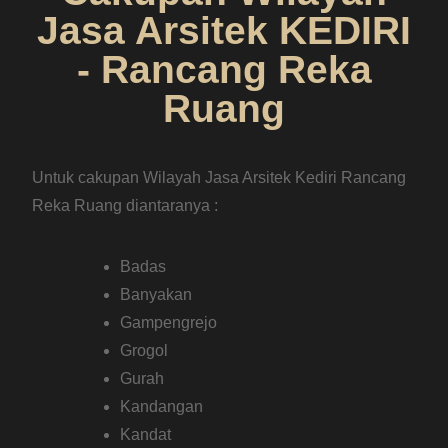
Reka Ruang diantaranya :
Badas
Banyakan
Gampengrejo
Grogol
Gurah
Kandangan
Kandat
Kayen Kidul
Kepung
Kras
Kunjang
Mojo
Ngadiluwih
Ngancar