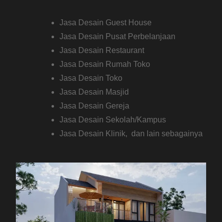
Jasa Desain Guest House
Jasa Desain Pusat Perbelanjaan
Jasa Desain Restaurant
Jasa Desain Rumah Toko
Jasa Desain Toko
Jasa Desain Masjid
Jasa Desain Gereja
Jasa Desain Sekolah/Kampus
Jasa Desain Klinik, dan lain sebagainya