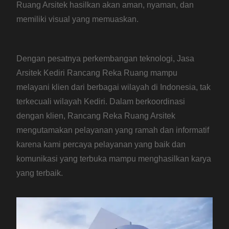
Ruang Arsitek hasilkan akan aman, nyaman, dan
memiliki visual yang memuaskan.
Dengan pesatnya perkembangan teknologi, Jasa
Arsitek Kediri Rancang Reka Ruang mampu
melayani klien dari berbagai wilayah di Indonesia, tak
terkecuali wilayah Kediri. Dalam berkoordinasi
dengan klien, Rancang Reka Ruang Arsitek
mengutamakan pelayanan yang ramah dan informatif
karena kami percaya pelayanan yang baik dan
komunikasi yang terbuka mampu menghasilkan karya
yang terbaik.