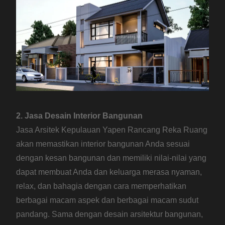
2. Jasa Desain Interior Bangunan
Jasa Arsitek Kepulauan Yapen Rancang Reka Ruang
akan memastikan interior bangunan Anda sesuai
dengan kesan bangunan dan memiliki nilai-nilai yang
dapat membuat Anda dan keluarga merasa nyaman,
relax, dan bahagia dengan cara memperhatikan
berbagai macam aspek dan berbagai macam sudut
pandang. Sama dengan desain arsitektur bangunan,