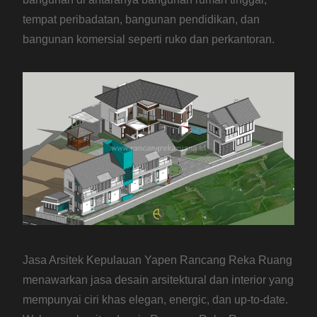
tempat peribadatan, bangunan pendidikan, dan
bangunan komersial seperti ruko dan perkantoran.
Jasa Arsitek Kepulauan Yapen Rancang Reka Ruang
menawarkan jasa desain arsitektural dan interior yang
mempunyai ciri khas elegan, energic, dan up-to-date.