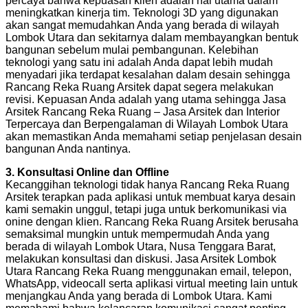
percaya bahwa kepuasan klien adalah hal utama dalam
meningkatkan kinerja tim. Teknologi 3D yang digunakan
akan sangat memudahkan Anda yang berada di wilayah
Lombok Utara dan sekitarnya dalam membayangkan bentuk
bangunan sebelum mulai pembangunan. Kelebihan
teknologi yang satu ini adalah Anda dapat lebih mudah
menyadari jika terdapat kesalahan dalam desain sehingga
Rancang Reka Ruang Arsitek dapat segera melakukan
revisi. Kepuasan Anda adalah yang utama sehingga Jasa
Arsitek Rancang Reka Ruang – Jasa Arsitek dan Interior
Terpercaya dan Berpengalaman di Wilayah Lombok Utara
akan memastikan Anda memahami setiap penjelasan desain
bangunan Anda nantinya.
3. Konsultasi Online dan Offline
Kecanggihan teknologi tidak hanya Rancang Reka Ruang
Arsitek terapkan pada aplikasi untuk membuat karya desain
kami semakin unggul, tetapi juga untuk berkomunikasi via
onine dengan klien. Rancang Reka Ruang Arsitek berusaha
semaksimal mungkin untuk mempermudah Anda yang
berada di wilayah Lombok Utara, Nusa Tenggara Barat,
melakukan konsultasi dan diskusi. Jasa Arsitek Lombok
Utara Rancang Reka Ruang menggunakan email, telepon,
WhatsApp, videocall serta aplikasi virtual meeting lain untuk
menjangkau Anda yang berada di Lombok Utara. Kami