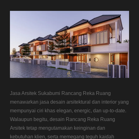
Jasa Arsitek Sukabumi Rancang Reka Ruang
menawarkan jasa desain arsitektural dan interior yang
mempunyai ciri khas elegan, energic, dan up-to-date.
Walaupun begitu, desain Rancang Reka Ruang
Arsitek tetap mengutamakan keinginan dan
kebutuhan klien, serta memegang teguh kaidah