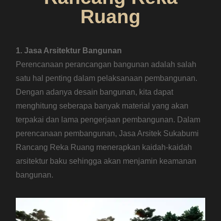
Ruang
1. Jasa Arsitektur Bangunan
Perencanaan perancangan bangunan adalah salah
satu hal penting dalam pelaksanaan pembangunan.
Dengan adanya desain bangunan, kita dapat
menghitung seberapa banyak material yang akan
terpakai dan lama pengerjaan pembangunan. Dalam
perencanaan pembangunan, Jasa Arsitek Sukabumi
Rancang Reka Ruang menerapkan kaidah-kaidah
arsitektur baku sehingga akan menjamin keamanan
bangunan.