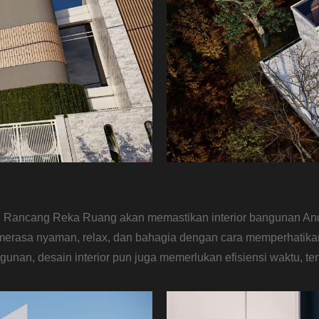
t, Rancang Reka Ruang akan memastikan interior bangunan An
a merasa nyaman, relax, dan bahagia dengan cara memperhati
unan, desain interior pun juga memerlukan efisiensi waktu, te