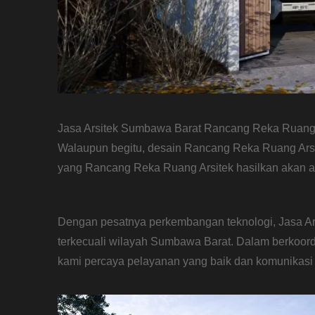
Jasa Arsitek Sumbawa Barat Rancang Reka Ruang men
Walaupun begitu, desain Rancang Reka Ruang Arsit
yang Rancang Reka Ruang Arsitek hasilkan akan 
Dengan pesatnya perkembangan teknologi, Jasa Ar
terkecuali wilayah Sumbawa Barat. Dalam berkoor
kami percaya pelayanan yang baik dan komunikasi