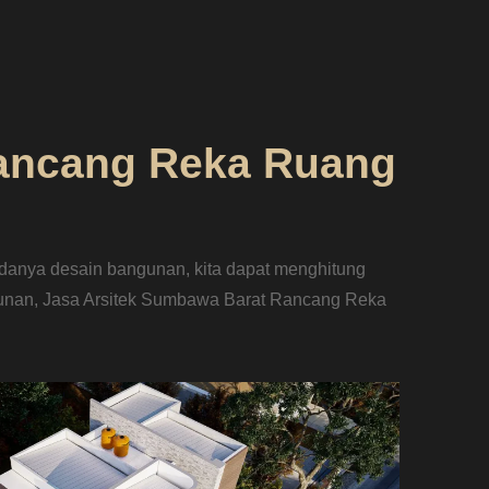
ancang Reka Ruang
anya desain bangunan, kita dapat menghitung
unan, Jasa Arsitek Sumbawa Barat Rancang Reka