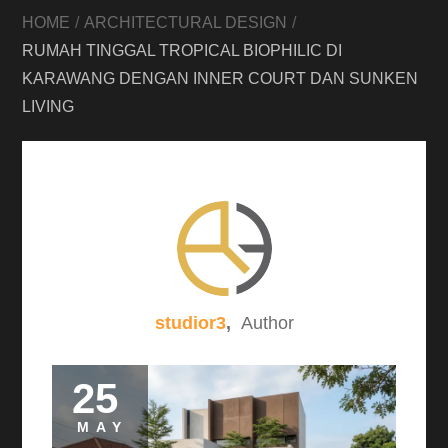
HOME
ARCHITECTURAL DESIGN
RUMAH TINGGAL TROPICAL BIOPHILIC DI
KARAWANG DENGAN INNER COURT DAN SUNKEN
LIVING
studior3
,
Author
25
MAY