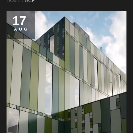
HOME
ACP
17
AUG