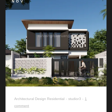
NOV
Architectural Design
Residential
studior3
1
comment