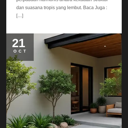
dan suasana tropis yang lembut. Baca Juga :
[…]
21
OCT