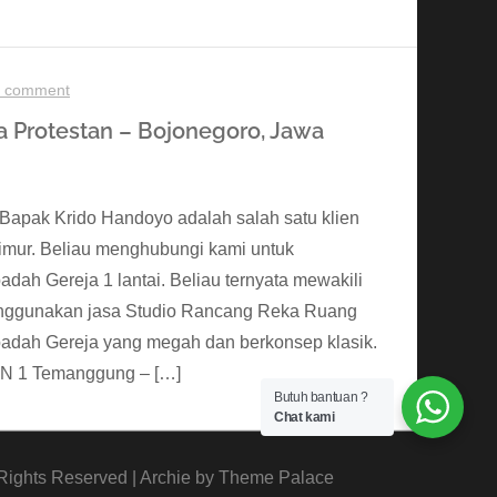
 comment
a Protestan – Bojonegoro, Jawa
d Bapak Krido Handoyo adalah salah satu klien
Timur. Beliau menghubungi kami untuk
ah Gereja 1 lantai. Beliau ternyata mewakili
menggunakan jasa Studio Rancang Reka Ruang
adah Gereja yang megah dan berkonsep klasik.
 N 1 Temanggung – […]
Butuh bantuan ?
Chat kami
 Rights Reserved | Archie by
Theme Palace