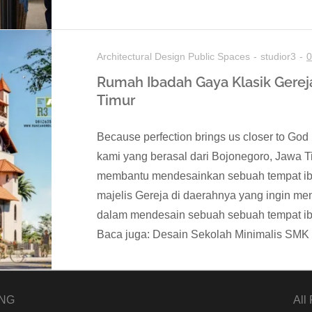
Architectural Design
Public Spaces
studior3
0
Rumah Ibadah Gaya Klasik Gerej
Timur
Because perfection brings us closer to Go
kami yang berasal dari Bojonegoro, Jawa 
membantu mendesainkan sebuah tempat ibad
majelis Gereja di daerahnya yang ingin 
dalam mendesain sebuah sebuah tempat ib
Baca juga: Desain Sekolah Minimalis SMK
NG
All