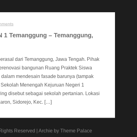
mments
 N 1 Temanggung – Temanggung,
 berasal dari Temanggung, Jawa Tengah. Pihak
erenovasi bangunan Ruang Praktek Siswa
i dalam mendesain fasade barunya (tampak
s. Sekolah Menengah Kejuruan Negeri 1
ing disebut sebagai sekolah pertanian. Lokasi
Maron, Sidorejo, Kec. […]
 Rights Reserved | Archie by
Theme Palace