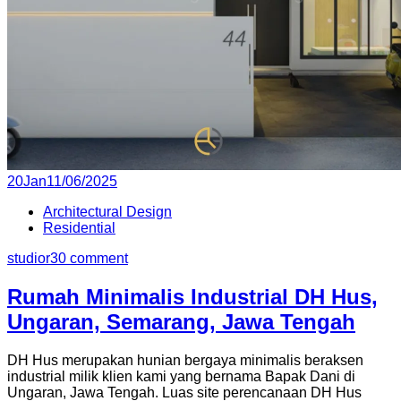
Posted
20
Jan
11/06/2025
on
Architectural Design
Residential
studior3
0 comment
Rumah Minimalis Industrial DH Hus,
Ungaran, Semarang, Jawa Tengah
DH Hus merupakan hunian bergaya minimalis beraksen
industrial milik klien kami yang bernama Bapak Dani di
Ungaran, Jawa Tengah. Luas site perencanaan DH Hus