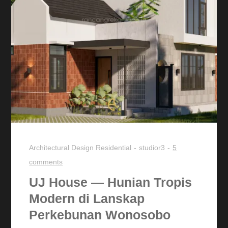
Architectural Design
Residential
studior3
5
comments
UJ House — Hunian Tropis
Modern di Lanskap
Perkebunan Wonosobo