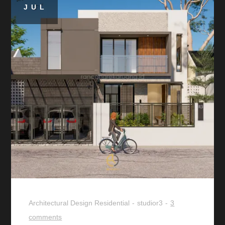
JUL
Architectural Design
Residential
studior3
3
comments