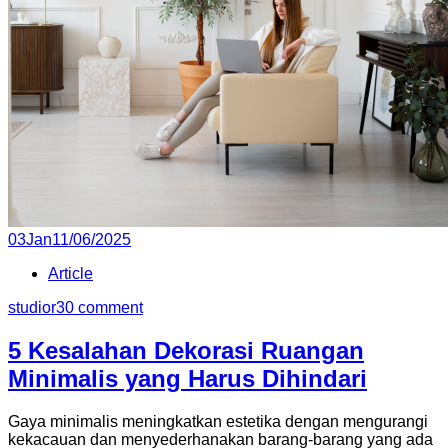
Posted
03
Jan
11/06/2025
on
Article
studior3
0 comment
5 Kesalahan Dekorasi Ruangan
Minimalis yang Harus Dihindari
Gaya minimalis meningkatkan estetika dengan mengurangi
kekacauan dan menyederhanakan barang-barang yang ada