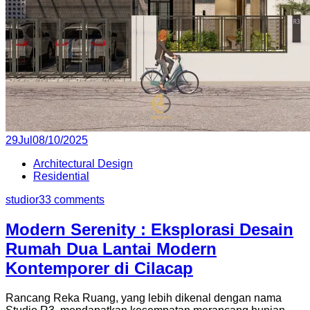
Posted
29
Jul
08/10/2025
on
Architectural Design
Residential
studior3
3 comments
Modern Serenity : Eksplorasi Desain
Rumah Dua Lantai Modern
Kontemporer di Cilacap
Rancang Reka Ruang, yang lebih dikenal dengan nama