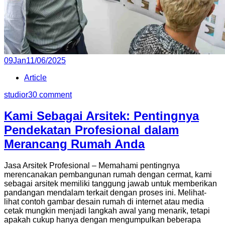
Posted
09
Jan
11/06/2025
on
Article
studior3
0 comment
Kami Sebagai Arsitek: Pentingnya
Pendekatan Profesional dalam
Merancang Rumah Anda
Jasa Arsitek Profesional – Memahami pentingnya
merencanakan pembangunan rumah dengan cermat, kami
sebagai arsitek memiliki tanggung jawab untuk memberikan
pandangan mendalam terkait dengan proses ini. Melihat-
lihat contoh gambar desain rumah di internet atau media
cetak mungkin menjadi langkah awal yang menarik, tetapi
apakah cukup hanya dengan mengumpulkan beberapa