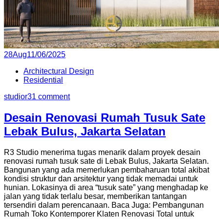
Posted
28
Aug
11/06/2025
on
Architectural Design
Residential
studior3
1 comment
Desain Renovasi Rumah Tusuk Sate
Lebak Bulus, Jakarta Selatan
R3 Studio menerima tugas menarik dalam proyek desain
renovasi rumah tusuk sate di Lebak Bulus, Jakarta Selatan.
Bangunan yang ada memerlukan pembaharuan total akibat
kondisi struktur dan arsitektur yang tidak memadai untuk
hunian. Lokasinya di area “tusuk sate” yang menghadap ke
jalan yang tidak terlalu besar, memberikan tantangan
tersendiri dalam perencanaan. Baca Juga: Pembangunan
Rumah Toko Kontemporer Klaten Renovasi Total untuk