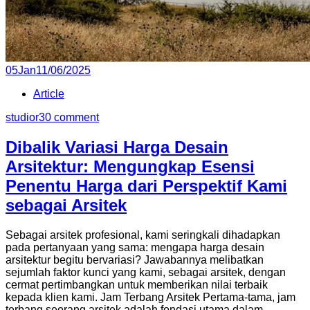
Posted
05
Jan
11/06/2025
on
Article
studior3
0 comment
Dibalik Variasi Harga Desain
Arsitektur: Mengungkap Esensi
Penentu Harga dari Perspektif Kami
sebagai Arsitek
Sebagai arsitek profesional, kami seringkali dihadapkan
pada pertanyaan yang sama: mengapa harga desain
arsitektur begitu bervariasi? Jawabannya melibatkan
sejumlah faktor kunci yang kami, sebagai arsitek, dengan
cermat pertimbangkan untuk memberikan nilai terbaik
kepada klien kami. Jam Terbang Arsitek Pertama-tama, jam
terbang seorang arsitek adalah fondasi utama dalam