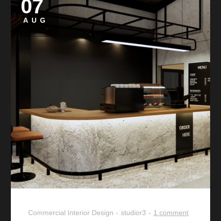
07
AUG
Commercial
Interior Design
studior3
1 comment