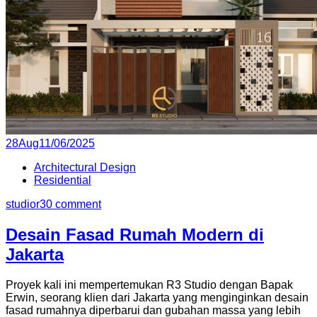
Posted
28
Aug
11/06/2025
on
Architectural Design
Residential
studior3
0 comment
Desain Fasad Rumah Modern di
Jakarta
Proyek kali ini mempertemukan R3 Studio dengan Bapak
Erwin, seorang klien dari Jakarta yang menginginkan desain
fasad rumahnya diperbarui dan gubahan massa yang lebih