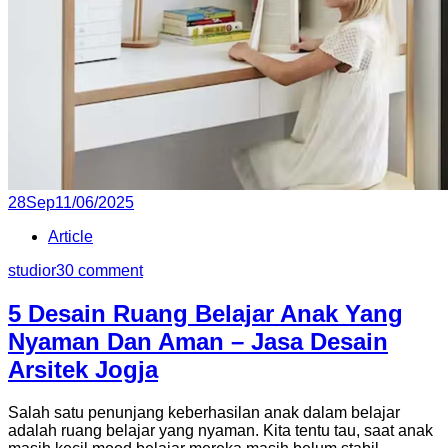
Posted
28
Sep
11/06/2025
on
Article
studior3
0 comment
5 Desain Ruang Belajar Anak Yang
Nyaman Dan Aman – Jasa Desain
Arsitek Jogja
Salah satu penunjang keberhasilan anak dalam belajar
adalah ruang belajar yang nyaman. Kita tentu tau, saat anak