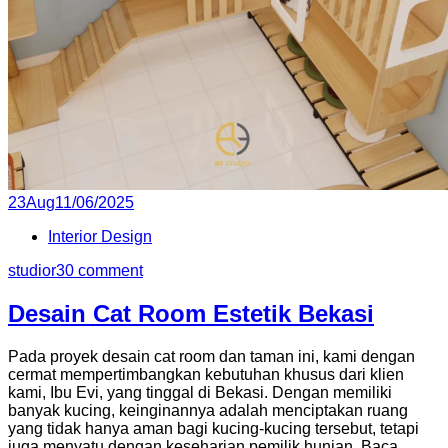
Posted
23
Aug
11/06/2025
on
Interior Design
studior3
0 comment
Desain Cat Room Estetik Bekasi
Pada proyek desain cat room dan taman ini, kami dengan
cermat mempertimbangkan kebutuhan khusus dari klien
kami, Ibu Evi, yang tinggal di Bekasi. Dengan memiliki
banyak kucing, keinginannya adalah menciptakan ruang
yang tidak hanya aman bagi kucing-kucing tersebut, tetapi
juga menyatu dengan keseharian pemilik hunian. Baca