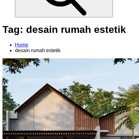
o
r
:
Tag:
desain rumah estetik
Home
desain rumah estetik