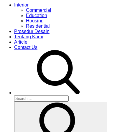
Interior
Commercial
Education
Housing
Residential
Prosedur Desain
Tentang Kami
Article
Contact Us
S
e
S
a
e
r
a
r
c
c
h
h
f