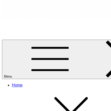
RANCANG REKA RUANG
Rancang dan Reka Ruang Impian Anda Bersama Kami.
Menu
Home