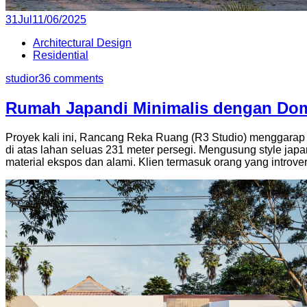
Posted
31
Jul
11/06/2025
on
Architectural Design
Residential
studior3
6 comments
Rumah Japandi Minimalis dengan Dom
Proyek kali ini, Rancang Reka Ruang (R3 Studio) menggarap 
di atas lahan seluas 231 meter persegi. Mengusung style ja
material ekspos dan alami. Klien termasuk orang yang intro