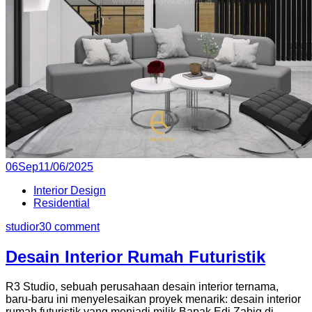
Posted
06
Sep
11/06/2025
on
Interior Design
Residential
studior3
0 comment
Desain Interior Rumah Futuristik
R3 Studio, sebuah perusahaan desain interior ternama,
baru-baru ini menyelesaikan proyek menarik: desain interior
rumah futuristik yang menjadi milik Bapak Edi Zabig di