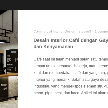
Commercial
Interior Design
studior3
1 comm
Desain Interior Café dengan Ga
dan Kenyamanan
Café saat ini telah menjadi salah satu tem
tempat untuk bersantai, bekerja, atau berso
kuat dan membedakan café dari yang lain, 
interior yang menarik. Salah satu gaya de
industrial, yang mengekspos elemen strukt
beton, pipa, besi, dan kaca. Artikel ini aka