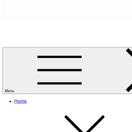
RANCANG REKA RUANG
Rancang dan Reka Ruang Impian Anda Bersama Kami.
Menu
Home