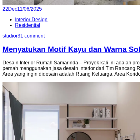
Posted
22
Dec
11/06/2025
on
Interior Design
Residential
studior3
1 comment
Menyatukan Motif Kayu dan Warna Sol
Desain Interior Rumah Samarinda – Proyek kali ini adalah proy
pernah menggunakan jasa desain interior dari Tim Rancang 
Area yang ingin didesain adalah Ruang Keluarga, Area Koridor