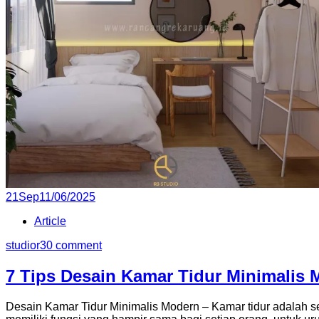
Posted
21
Sep
11/06/2025
on
Article
studior3
0 comment
7 Tips Desain Kamar Tidur Minimalis 
Desain Kamar Tidur Minimalis Modern – Kamar tidur adalah se