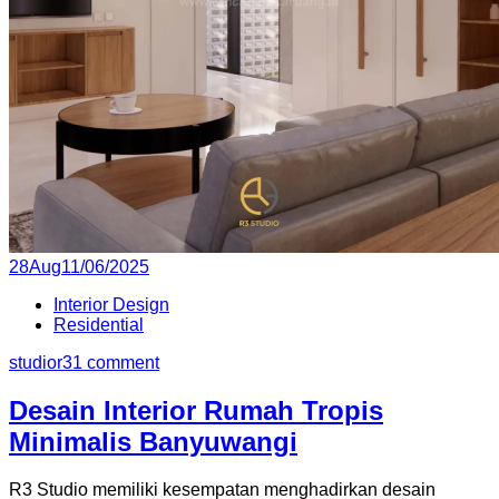
Posted
28
Aug
11/06/2025
on
Interior Design
Residential
studior3
1 comment
Desain Interior Rumah Tropis
Minimalis Banyuwangi
R3 Studio memiliki kesempatan menghadirkan desain