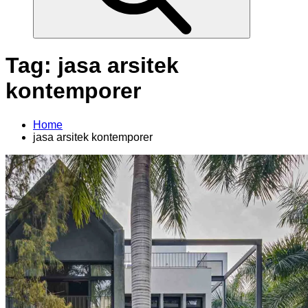
Tag:
jasa arsitek
kontemporer
Home
jasa arsitek kontemporer