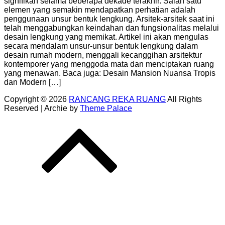
signifikan selama beberapa dekade terakhir. Salah satu
elemen yang semakin mendapatkan perhatian adalah
penggunaan unsur bentuk lengkung. Arsitek-arsitek saat ini
telah menggabungkan keindahan dan fungsionalitas melalui
desain lengkung yang memikat. Artikel ini akan mengulas
secara mendalam unsur-unsur bentuk lengkung dalam
desain rumah modern, menggali kecanggihan arsitektur
kontemporer yang menggoda mata dan menciptakan ruang
yang menawan. Baca juga: Desain Mansion Nuansa Tropis
dan Modern […]
Copyright © 2026
RANCANG REKA RUANG
All Rights
Reserved | Archie by
Theme Palace