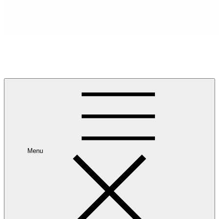
RANCANG REKA RUANG
Rancang dan Reka Ruang Impian Anda Bersama Kami.
Menu