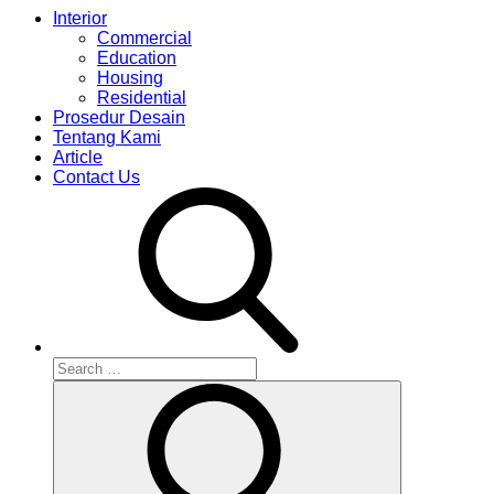
Interior
Commercial
Education
Housing
Residential
Prosedur Desain
Tentang Kami
Article
Contact Us
Search
for:
Search