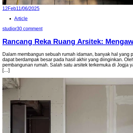
P
12
Feb
11/06/2025
o
Article
s
t
studior3
0 comment
e
d
Rancang Reka Ruang Arsitek: Menga
o
n
Dalam membangun sebuah rumah idaman, banyak hal yang per
dapat berdampak besar pada hasil akhir yang diinginkan. Ole
pembangunan rumah. Salah satu arsitek terkemuka di Jogja
[…]