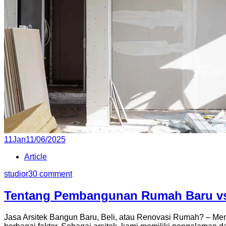
P
11
Jan
11/06/2025
o
Article
s
t
studior3
0 comment
e
d
Tentang Pembangunan Rumah Baru v
o
n
Jasa Arsitek Bangun Baru, Beli, atau Renovasi Rumah? – Me