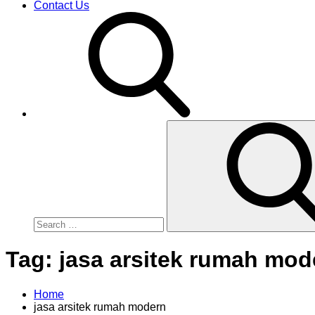
Contact Us
S
e
a
r
c
h
f
o
r
:
Tag:
jasa arsitek rumah mod
Home
jasa arsitek rumah modern