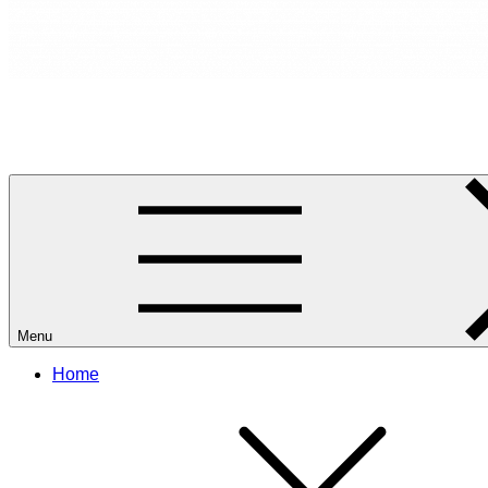
RANCANG REKA RUANG
Rancang dan Reka Ruang Impian Anda Bersama Kami.
Menu
Home