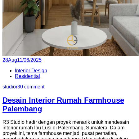
P
28
Aug
11/06/2025
o
Interior Design
s
Residential
t
e
studior3
0 comment
d
o
Desain Interior Rumah Farmhouse
n
Palembang
R3 Studio hadir dengan proyek menarik untuk mendesain
interior rumah Ibu Lusi di Palembang, Sumatera. Dalam
proyek ini, tema farmhouse menjadi pusat perhatian,
menghadirkan suasana yang hangat dan estetis di setiap