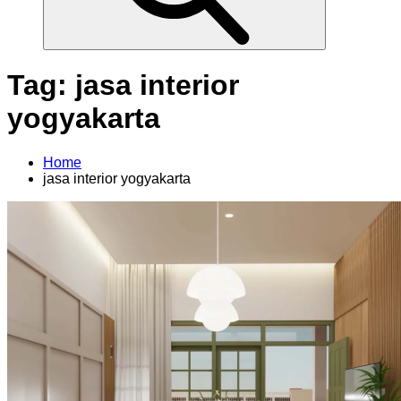
o
r
:
Tag:
jasa interior
yogyakarta
Home
jasa interior yogyakarta