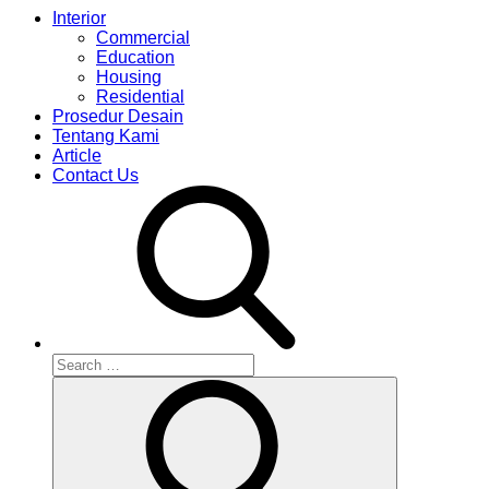
Interior
Commercial
Education
Housing
Residential
Prosedur Desain
Tentang Kami
Article
Contact Us
S
e
S
a
e
r
a
r
c
c
h
h
f