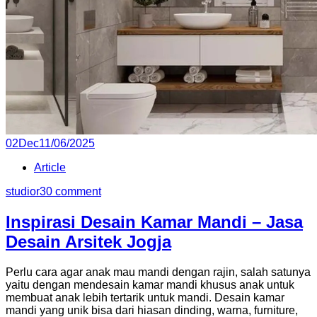
Posted
02
Dec
11/06/2025
on
Article
studior3
0 comment
Inspirasi Desain Kamar Mandi – Jasa
Desain Arsitek Jogja
Perlu cara agar anak mau mandi dengan rajin, salah satunya
yaitu dengan mendesain kamar mandi khusus anak untuk
membuat anak lebih tertarik untuk mandi. Desain kamar
mandi yang unik bisa dari hiasan dinding, warna, furniture,