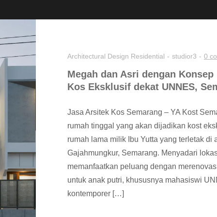
Architectural Design
Residential
studior3
0 c
Megah dan Asri dengan Konsep
Kos Eksklusif dekat UNNES, Se
Jasa Arsitek Kos Semarang – YA Kost Sem
rumah tinggal yang akan dijadikan kost ek
rumah lama milik Ibu Yutta yang terletak 
Gajahmungkur, Semarang. Menyadari lokasi 
memanfaatkan peluang dengan merenovasi 
untuk anak putri, khususnya mahasiswi 
kontemporer […]