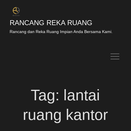
RANCANG REKA RUANG
Rancang dan Reka Ruang Impian Anda Bersama Kami.
Tag:
lantai
ruang kantor