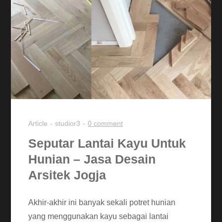
Article
studior3
0 comment
Seputar Lantai Kayu Untuk
Hunian – Jasa Desain
Arsitek Jogja
Akhir-akhir ini banyak sekali potret hunian
yang menggunakan kayu sebagai lantai