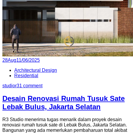
Posted
28
Aug
11/06/2025
on
Architectural Design
Residential
studior3
1 comment
Desain Renovasi Rumah Tusuk Sate
Lebak Bulus, Jakarta Selatan
R3 Studio menerima tugas menarik dalam proyek desain
renovasi rumah tusuk sate di Lebak Bulus, Jakarta Selatan.
Bangunan yang ada memerlukan pembaharuan total akibat