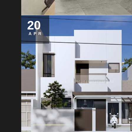
20
APR