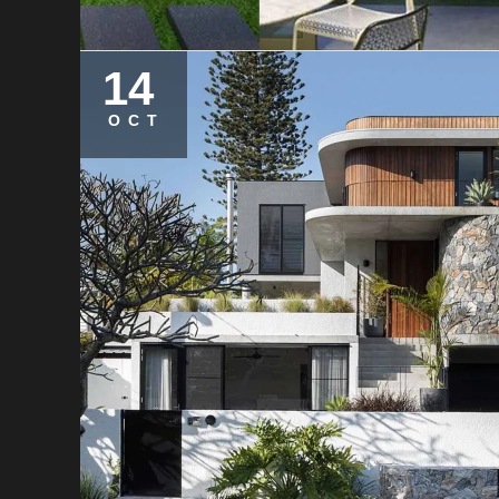
14
OCT