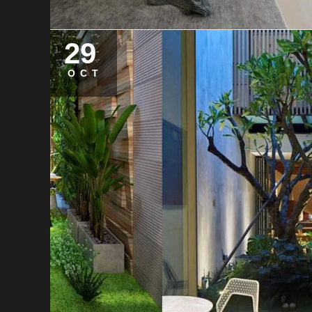
29
OCT