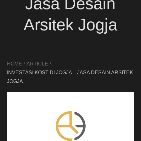
Jasa Desain
Arsitek Jogja
HOME
ARTICLE
INVESTASI KOST DI JOGJA – JASA DESAIN ARSITEK
JOGJA