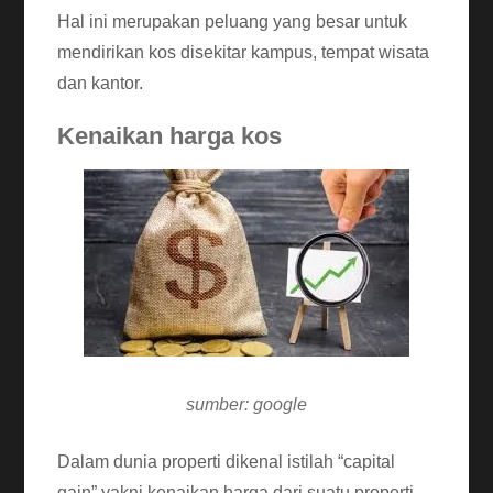
Hal ini merupakan peluang yang besar untuk
mendirikan kos disekitar kampus, tempat wisata
dan kantor.
Kenaikan harga kos
sumber: google
Dalam dunia properti dikenal istilah “capital
gain” yakni kenaikan harga dari suatu properti.