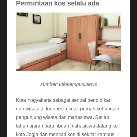
Permintaan kos selalu ada
sumber: infokampus.news
Kota Yogyakarta sebagai sentral pendidikan
dan wisata di Indonesia tidak pernah kehabisan
pengunjung wisata dan mahasiswa. Setiap
tahun ajaran baru ribuan mahasiswa datang ke
kota Jogja dan mencari kos di sekitar kampus.