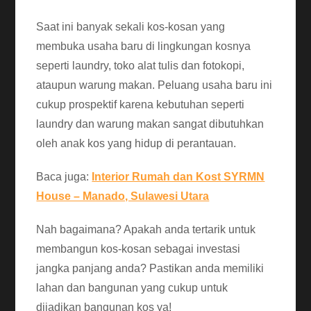
Saat ini banyak sekali kos-kosan yang
membuka usaha baru di lingkungan kosnya
seperti laundry, toko alat tulis dan fotokopi,
ataupun warung makan. Peluang usaha baru ini
cukup prospektif karena kebutuhan seperti
laundry dan warung makan sangat dibutuhkan
oleh anak kos yang hidup di perantauan.
Baca juga:
Interior Rumah dan Kost SYRMN
House – Manado, Sulawesi Utara
Nah bagaimana? Apakah anda tertarik untuk
membangun kos-kosan sebagai investasi
jangka panjang anda? Pastikan anda memiliki
lahan dan bangunan yang cukup untuk
dijadikan bangunan kos ya!