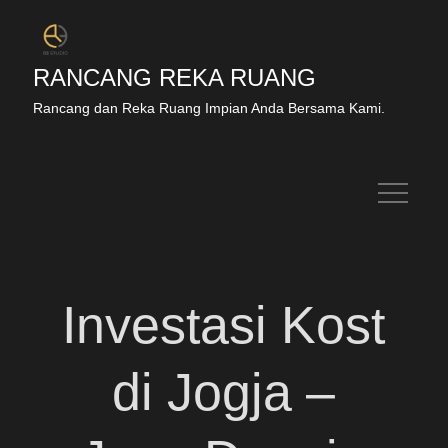
RANCANG REKA RUANG
Rancang dan Reka Ruang Impian Anda Bersama Kami.
Investasi Kost
di Jogja –