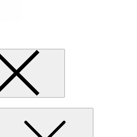
Expand
child
menu