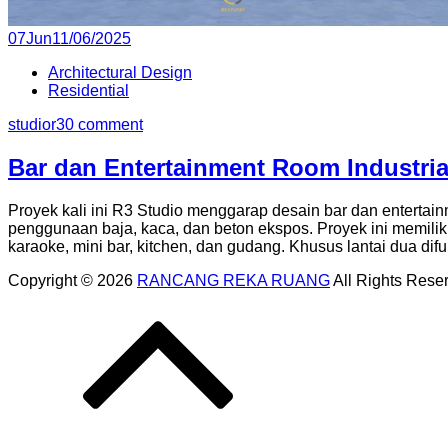
Posted
07
Jun
11/06/2025
on
Architectural Design
Residential
studior3
0 comment
Bar dan Entertainment Room Industria
Proyek kali ini R3 Studio menggarap desain bar dan entertain
penggunaan baja, kaca, dan beton ekspos. Proyek ini memiliki
karaoke, mini bar, kitchen, dan gudang. Khusus lantai dua dif
Copyright © 2026
RANCANG REKA RUANG
All Rights Rese