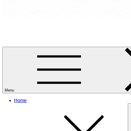
RANCANG REKA RUANG
Rancang dan Reka Ruang Impian Anda Bersama Kami.
Menu
Home