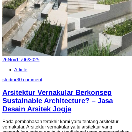
Posted
26
Nov
11/06/2025
on
Article
studior3
0 comment
Arsitektur Vernakular Berkonsep
Sustainable Architecture? – Jasa
Desain Arsitek Jogja
Pada pembahasan terakhir kami yaitu tentang arsitektur
vernakular. Arsitektur vernakular yaitu arsitektur yang