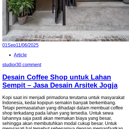
Posted
01
Sep
11/06/2025
on
Article
studior3
0 comment
Desain Coffee Shop untuk Lahan
Sempit – Jasa Desain Arsitek Jogja
Kopi saat ini menjadi primadona terutama untuk masyarakat
Indonesia, kedai kopipun semakin banyak berkembang.
Tetapi permasalahan yang dihadapi dalam membuat coffee
shop terkadang pada lahan yang tersedia. Untuk sewa
lahannya saja pasti akan memakan biaya yang besar,
sehingga akan membutuhkan modal cukup besar. Untuk
menyiasati hal tersebut sebenarnya dengan memanfaatkan