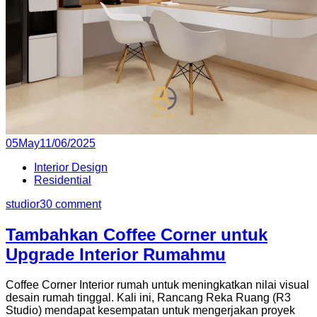
Posted
05
May
11/06/2025
on
Interior Design
Residential
studior3
0 comment
Tambahkan Coffee Corner untuk
Upgrade Interior Rumahmu
Coffee Corner Interior rumah untuk meningkatkan nilai visual
desain rumah tinggal. Kali ini, Rancang Reka Ruang (R3
Studio) mendapat kesempatan untuk mengerjakan proyek