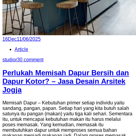
Posted
16
Dec
11/06/2025
on
Article
studior3
0 comment
Perlukah Memisah Dapur Bersih dan
Dapur Kotor? – Jasa Desain Arsitek
Jogja
Memisah Dapur – Kebutuhan primer setiap individu yaitu
sandang, pangan, papan. Setiap hari yang kita butuh salah
satunya itu pangan (makan) yaitu tiga kali sehari. Sementara
itu, untuk mencapai kebutuhan makan itu harus melalui
poses memasak. Yang kemudian, memasak itu
membutuhkan dapur untuk memproses semua bahan
makanan menjadi makanan jadi. Dalam proses memasak,