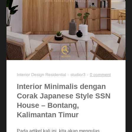
Interior Design
Residential
studior3
0 comment
Interior Minimalis dengan
Corak Japanese Style SSN
House – Bontang,
Kalimantan Timur
Pada artikel kali ini, kita akan mengulas