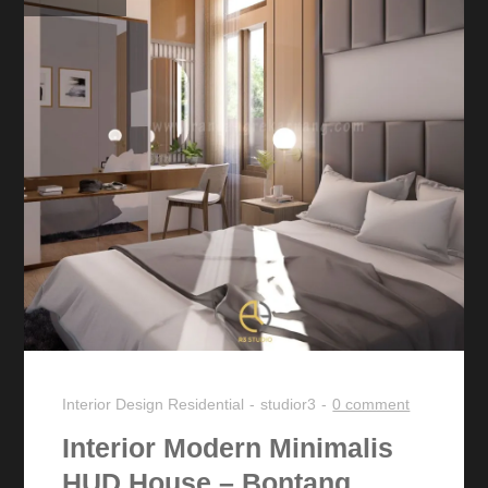
Interior Design
Residential
studior3
0 comment
Interior Modern Minimalis
HUD House – Bontang,