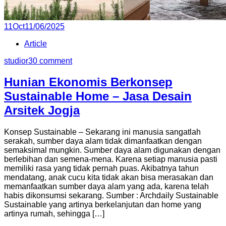
Posted
11
Oct
11/06/2025
on
Article
studior3
0 comment
Hunian Ekonomis Berkonsep
Sustainable Home – Jasa Desain
Arsitek Jogja
Konsep Sustainable – Sekarang ini manusia sangatlah
serakah, sumber daya alam tidak dimanfaatkan dengan
semaksimal mungkin. Sumber daya alam digunakan dengan
berlebihan dan semena-mena. Karena setiap manusia pasti
memiliki rasa yang tidak pernah puas. Akibatnya tahun
mendatang, anak cucu kita tidak akan bisa merasakan dan
memanfaatkan sumber daya alam yang ada, karena telah
habis dikonsumsi sekarang. Sumber : Archdaily Sustainable
Sustainable yang artinya berkelanjutan dan home yang
artinya rumah, sehingga […]