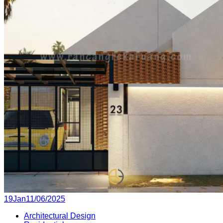
Posted
19
Jan
11/06/2025
on
Architectural Design