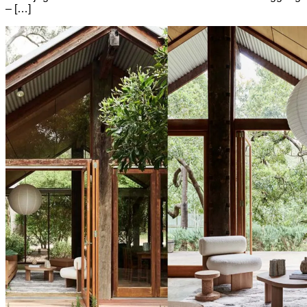
– […]