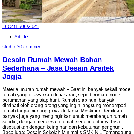
Posted
16
Oct
11/06/2025
on
Article
studior3
0 comment
Desain Rumah Mewah Bahan
Sederhana – Jasa Desain Arsitek
Jogja
Material murah rumah mewah – Saat ini banyak sekali model
rumah yang ditawarkan di pasaran, seperti rumah model
perumahan yang siap huni. Rumah siap huni banyak
diminati oleh orang-orang yang ingin langsung menempati
rumah tanpa menunggu waktu lama. Meskipun demikian,
banyak juga yang menginginkan untuk membangun rumah
sendiri, dengan mendesain rumah sendiri tentunya bisa
disesuaikan dengan keinginan dan kebutuhan penghuni.
Baca juga: Desain Sekolah Minimalis SMK N 1 Temanggung