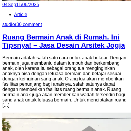
Posted
04
Sep
11/06/2025
on
Article
studior3
0 comment
Ruang Bermain Anak di Rumah. Ini
Tipsnya! – Jasa Desain Arsitek Jogja
Bermain adalah salah satu cara untuk anak belajar. Dengan
bermain juga membantu dalam tumbuh dan berkembang
anak, oleh karena itu sebagai orang tua menginginkan
anaknya bisa dengan leluasa bermain dan belajar sesuai
dengan keinginan sang anak. Orang tua akan memberikan
fasilitas penunjang bagi anaknya, salah satunya dapat
dengan memberikan fasilitas ruang bermain anak. Ruang
bermain anak juga akan memberikan wadah tersendiri bagi
sang anak untuk leluasa bermain. Untuk menciptakan ruang
[…]