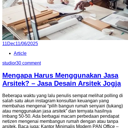
Posted
11
Dec
11/06/2025
on
Article
studior3
0 comment
Mengapa Harus Menggunakan Jasa
Arsitek? – Jasa Desain Arsitek Jogja
Beberapa waktu yang lalu penulis sempat melihat polling di
salah satu akun instagram konsultan keuangan yang
membahas mengenai “pilih bangun rumah senyairi (tukang)
atau menggunakan jasa arsitek” dan ternyata hasilnya
imbang 50-50. Ada berbagai macam perbedaan pendapat
netizen mengenai membangun rumah dengan atau tanpa
arsitek. Baca juga: Kantor Minimalis Modern PAN Office –