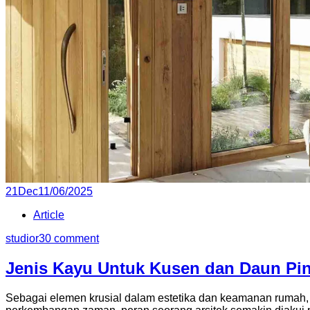
Posted
21
Dec
11/06/2025
on
Article
studior3
0 comment
Jenis Kayu Untuk Kusen dan Daun Pi
Sebagai elemen krusial dalam estetika dan keamanan rumah, 