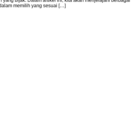
g bijak. Dalam artikel ini, kita akan menjelajahi berbagai
dalam memilih yang sesuai […]