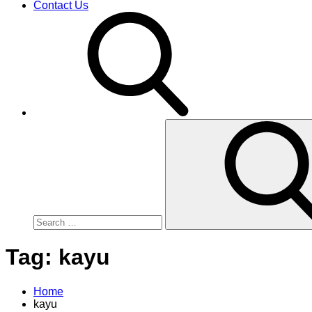
Contact Us
Search
for:
Tag:
kayu
Home
kayu