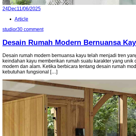
Posted
24
Dec
11/06/2025
on
Article
studior3
0 comment
Desain Rumah Modern Bernuansa Kayu
Desain rumah modern bernuansa kayu telah menjadi tren yan
keindahan kayu memberikan rumah suatu karakter yang unik 
modern dan alam. Ketika berbicara tentang desain rumah mod
kebutuhan fungsional […]