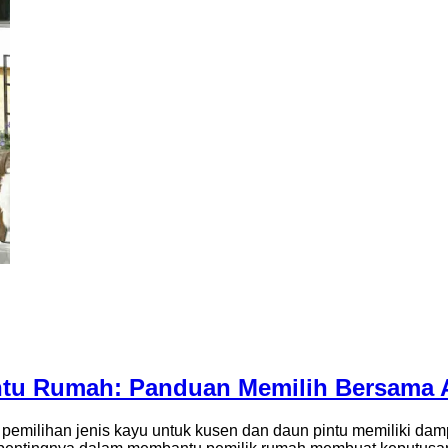
ntu Rumah: Panduan Memilih Bersama A
pemilihan jenis kayu untuk kusen dan daun pintu memiliki da